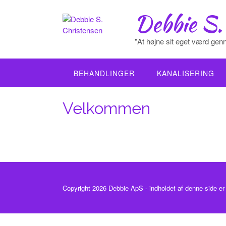
Skip
Debbie S.
to
content
"At højne sit eget værd genn
BEHANDLINGER
KANALISERING
Velkommen
Copyright 2026 Debbie ApS - indholdet af denne side er