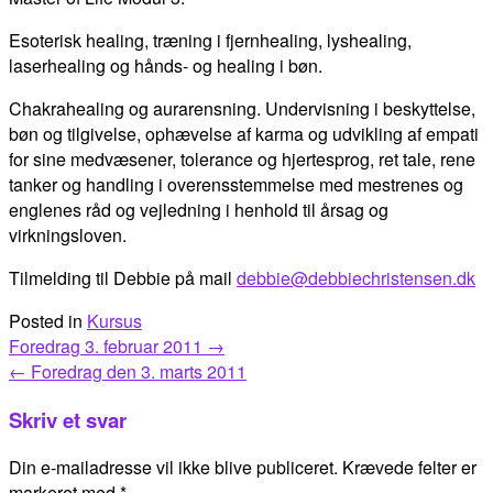
Esoterisk healing, træning i fjernhealing, lyshealing,
laserhealing og hånds- og healing i bøn.
Chakrahealing og aurarensning. Undervisning i beskyttelse,
bøn og tilgivelse, ophævelse af karma og udvikling af empati
for sine medvæsener, tolerance og hjertesprog, ret tale, rene
tanker og handling i overensstemmelse med mestrenes og
englenes råd og vejledning i henhold til årsag og
virkningsloven.
Tilmelding til Debbie på mail
debbie@debbiechristensen.dk
Posted in
Kursus
Post
Foredrag 3. februar 2011
→
navigation
←
Foredrag den 3. marts 2011
Skriv et svar
Din e-mailadresse vil ikke blive publiceret.
Krævede felter er
markeret med
*