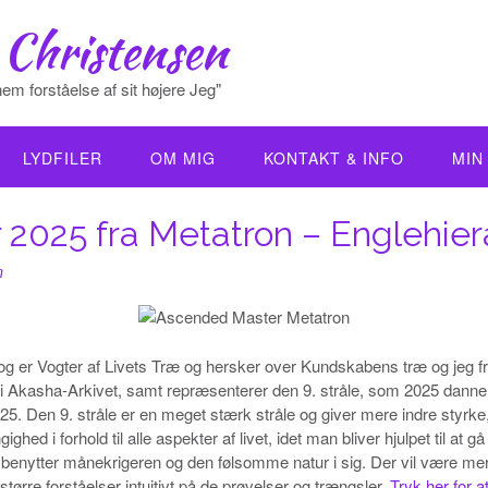
 Christensen
em forståelse af sit højere Jeg"
LYDFILER
OM MIG
KONTAKT & INFO
MIN
r 2025 fra Metatron – Englehie
n
er Vogter af Livets Træ og hersker over Kundskabens træ og jeg fra t
i Akasha-Arkivet, samt repræsenterer den 9. stråle, som 2025 dann
2025. Den 9. stråle er en meget stærk stråle og giver mere indre styrke
ghed i forhold til alle aspekter af livet, idet man bliver hjulpet til at
te benytter månekrigeren og den følsomme natur i sig. Der vil være m
tørre forståelser intuitivt på de prøvelser og trængsler,
Tryk her for 