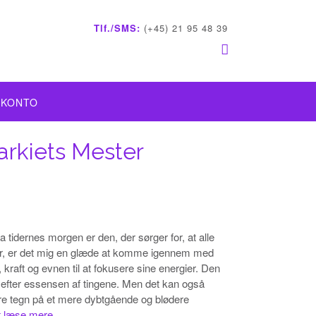
Tlf./SMS:
(+45) 21 95 48 39
 KONTO
rarkiets Mester
idernes morgen er den, der sørger for, at alle
er, er det mig en glæde at komme igennem med
, kraft og evnen til at fokusere sine energier. Den
 gå efter essensen af tingene. Men det kan også
ere tegn på et mere dybtgående og blødere
at læse mere