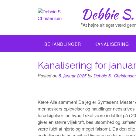
Skip
Debbie S.
to
content
"At højne sit eget værd genn
BEHANDLINGER
KANALISERING
Kanalisering for janua
Posted on
5. januar 2025
by
Debbie S. Christense
Kære Alle sammen! Da jeg er Syntesens Mester og 
menneskers oplevelser og handlinger nedskrives 
forudsigelser for, hvad I skal være indstillet på i 
giver en større viljekraft, beslutsomhed og uafhængi
være fuldt af hjerte og meget følsomt. Da den of
underliggende humanitært livssyn og der vil være s