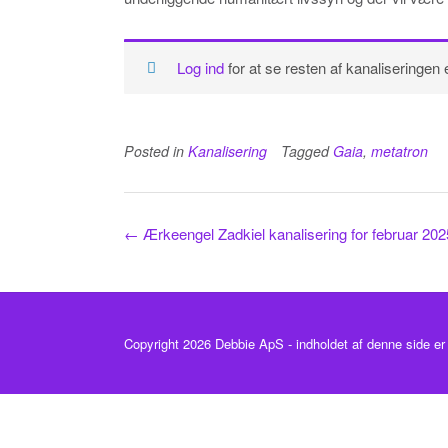
Log ind
for at se resten af kanaliseringen 
Posted in
Kanalisering
Tagged
Gaia
,
metatron
Post
←
Ærkeengel Zadkiel kanalisering for februar 202
navigation
Copyright 2026 Debbie ApS - indholdet af denne side er