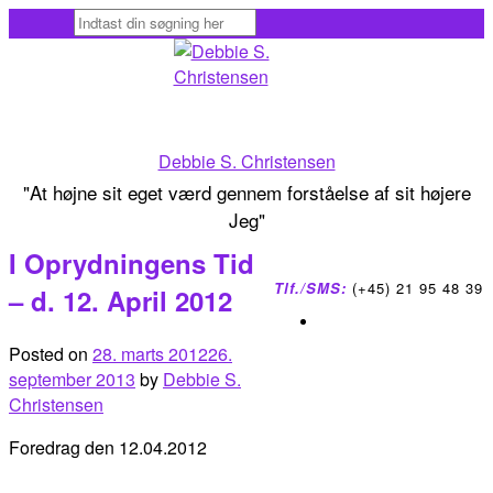
Skip
to
content
Debbie S. Christensen
"At højne sit eget værd gennem forståelse af sit højere
Jeg"
I Oprydningens Tid
Tlf./SMS:
(+45) 21 95 48 39
– d. 12. April 2012
Posted on
28. marts 2012
26.
september 2013
by
Debbie S.
Christensen
Foredrag den 12.04.2012