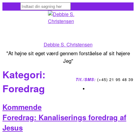
Skip
to
content
Debbie S. Christensen
"At højne sit eget værd gennem forståelse af sit højere
Jeg"
Kategori:
Tlf./SMS:
(+45) 21 95 48 39
Foredrag
Kommende
Foredrag: Kanaliserings foredrag af
Jesus