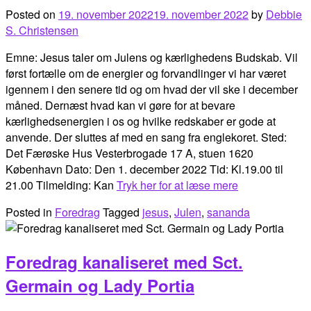
Posted on
19. november 2022
19. november 2022
by
Debbie
S. Christensen
Emne: Jesus taler om Julens og kærlighedens Budskab. Vil
først fortælle om de energier og forvandlinger vi har været
igennem i den senere tid og om hvad der vil ske i december
måned. Dernæst hvad kan vi gøre for at bevare
kærlighedsenergien i os og hvilke redskaber er gode at
anvende. Der sluttes af med en sang fra englekoret. Sted:
Det Færøske Hus Vesterbrogade 17 A, stuen 1620
København Dato: Den 1. december 2022 Tid: Kl.19.00 til
21.00 Tilmelding: Kan
Tryk her for at læse mere
Posted in
Foredrag
Tagged
jesus
,
Julen
,
sananda
Foredrag kanaliseret med Sct.
Germain og Lady Portia