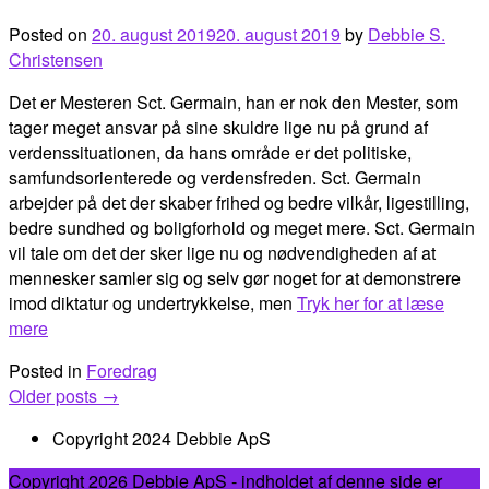
Posted on
20. august 2019
20. august 2019
by
Debbie S.
Christensen
Det er Mesteren Sct. Germain, han er nok den Mester, som
tager meget ansvar på sine skuldre lige nu på grund af
verdenssituationen, da hans område er det politiske,
samfundsorienterede og verdensfreden. Sct. Germain
arbejder på det der skaber frihed og bedre vilkår, ligestilling,
bedre sundhed og boligforhold og meget mere. Sct. Germain
vil tale om det der sker lige nu og nødvendigheden af at
mennesker samler sig og selv gør noget for at demonstrere
imod diktatur og undertrykkelse, men
Tryk her for at læse
mere
Posted in
Foredrag
Posts
Older posts
→
navigation
Copyright 2024 Debbie ApS
Copyright 2026 Debbie ApS - indholdet af denne side er