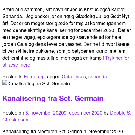
Kære alle sammen, Mit navn er Jesus Kristus også kaldet
Sananda. Jeg ønsker jer en rigtig Glædelig Jul og Godt Nyt
år! Det er en meget stor glæde for mig at komme igennem
med denne skriftlige kanalisering for december 2020. Det er
en meget vigtig, epokegørende og krævende tid for hele
jorden Gaia og dens levende væsner. Denne tid hvor fårene
bliver skillet fra bukkene, som jo betyder en kamp imellem
det feminine og maskuline, men også en kamp i
Tryk her for
at læse mere
Posted in
Foredrag
Tagged
Gaia
,
jesus
,
sananda
Kanalisering fra Sct. Germain
Posted on
5. november 2020
9. december 2020
by
Debbie S.
Christensen
Kanalisering fra Mesteren Sct. Germain. November 2020