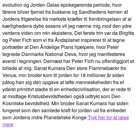
evolution og Jorden Gaias epokegørende periode, hvor
fårene bliver fjernet fra bukkene og Sandhedens kernen af
Jordens frigørelse fra mørkets kræfter til frembringelsen af al
kærlighedens dybe essens vil jeg nærme mig mod den ydre
verdens viden om min eksistens. Det første trin var da Birgitte
og Peter Fich som vi fra Åndsplanet inspirerer til at tegne
portrætter af Den Åndelige Plans hjælpere, hvor Peter
tegnede Danmarks National Deva, hvor jeg manifesteres
øverst i tegningen. Dernæst har Peter Fich nu offentliggjort et
billede af mig. Sanat Kumara Den store Flammebærer fra
Venus, min broder kom til jorden for 18 millioner år siden
påtog han sig den opgave at løfte menneskeheden fra et
yderst primitivt stadie til en enhedscivilisation, der er rede til
at modtage Kristusbevidstheden også udtrykt som Den
Kosmiske bevidsthed. Min broder Sanat Kumara har siden
fungeret som den samlede kraft for jorden ud fra embedet
som Jordens indre Planetariske Konge
Tryk her for at læse
mere