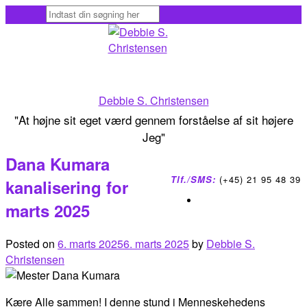
Skip
to
content
Debbie S. Christensen
"At højne sit eget værd gennem forståelse af sit højere
Jeg"
Dana Kumara
Tlf./SMS:
(+45) 21 95 48 39
kanalisering for
marts 2025
Posted on
6. marts 2025
6. marts 2025
by
Debbie S.
Christensen
Kære Alle sammen! I denne stund i Menneskehedens