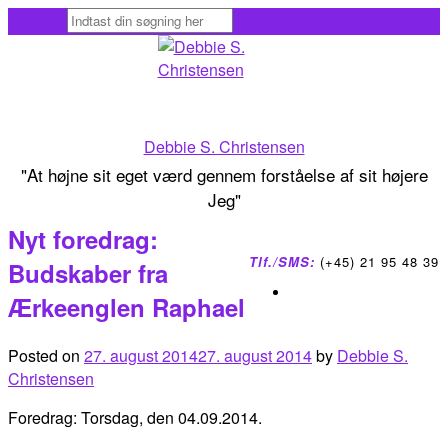
Skip
to
content
Debbie S. Christensen
"At højne sit eget værd gennem forståelse af sit højere
Jeg"
Nyt foredrag:
Tlf./SMS:
(+45) 21 95 48 39
Budskaber fra
Ærkeenglen Raphael
Posted on
27. august 2014
27. august 2014
by
Debbie S.
Christensen
Foredrag: Torsdag, den 04.09.2014.