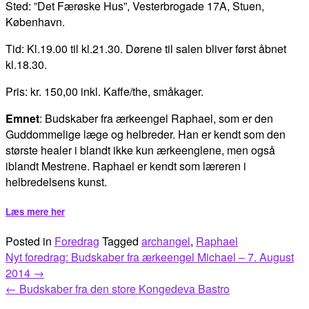
Sted: ”Det Færøske Hus”, Vesterbrogade 17A, Stuen,
København.
Tid: Kl.19.00 til kl.21.30. Dørene til salen bliver først åbnet
kl.18.30.
Pris: kr. 150,00 inkl. Kaffe/the, småkager.
Emnet
: Budskaber fra ærkeengel Raphael, som er den
Guddommelige læge og helbreder. Han er kendt som den
største healer i blandt ikke kun ærkeenglene, men også
iblandt Mestrene. Raphael er kendt som læreren i
helbredelsens kunst.
Læs mere her
Posted in
Foredrag
Tagged
archangel
,
Raphael
Post
Nyt foredrag: Budskaber fra ærkeengel Michael – 7. August
navigation
2014
→
←
Budskaber fra den store Kongedeva Bastro