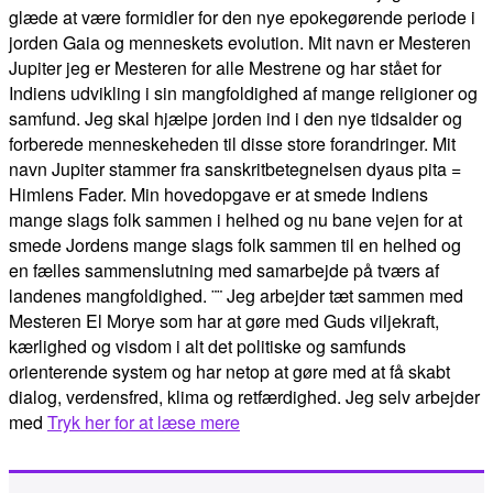
glæde at være formidler for den nye epokegørende periode i
jorden Gaia og menneskets evolution. Mit navn er Mesteren
Jupiter jeg er Mesteren for alle Mestrene og har stået for
Indiens udvikling i sin mangfoldighed af mange religioner og
samfund. Jeg skal hjælpe jorden ind i den nye tidsalder og
forberede menneskeheden til disse store forandringer. Mit
navn Jupiter stammer fra sanskritbetegnelsen dyaus pita =
Himlens Fader. Min hovedopgave er at smede Indiens
mange slags folk sammen i helhed og nu bane vejen for at
smede Jordens mange slags folk sammen til en helhed og
en fælles sammenslutning med samarbejde på tværs af
landenes mangfoldighed. ¨¨ Jeg arbejder tæt sammen med
Mesteren El Morye som har at gøre med Guds viljekraft,
kærlighed og visdom i alt det politiske og samfunds
orienterende system og har netop at gøre med at få skabt
dialog, verdensfred, klima og retfærdighed. Jeg selv arbejder
med
Tryk her for at læse mere