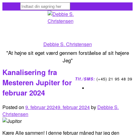
Skip
to
content
Debbie S. Christensen
"At højne sit eget værd gennem forståelse af sit højere
Jeg"
Kanalisering fra
Tlf./SMS:
(+45) 21 95 48 39
Mesteren Jupiter for
februar 2024
Posted on
9. februar 2024
9. februar 2024
by
Debbie S.
Christensen
Kære Alle sammen! I denne februar måned har jeg den