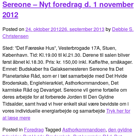
Sereone – Nyt foredrag d. 1 november
2012
Posted on
24. oktober 2012
26. september 2013
by
Debbie S.
Christensen
Sted: ”Det Færøske Hus”, Vesterbrogade 17A, Stuen,
København. Tid: Kl.19.00 til kl.21.30. Dørene til salen bliver
først åbnet kl.18.30. Pris: kr. 150,00 inkl. Kaffe/the, småkager.
Emnet: Budskaber fra Galaksemesteren Sereone fra Det
Planetariske Råd, som er i tæt samarbejde med Det Hvide
Broderskab, Englehierarkiet, Asthorkommandoen, Det
karmiske Råd og Devariget. Sereone vil gerne fortælle om
deres arbejde for at forberede Jorden til Den Gyldne
Tidsalder, samt hvad vi hver enkelt skal være bevidste om i
vores individuelle energiarbejde og samarbejde
Tryk her for
at læse mere
Posted in
Foredrag
Tagged
Asthorkommandoen
,
den gyldne