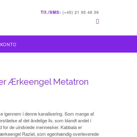
Tlf./SMS:
(+45) 21 95 48 39
 KONTO
ter Ærkeengel Metatron
e igennem i denne kanalisering. Som mange af
ståelse af det åndelige liv, som blandt andet i
ed for de uindviede mennesker. Kabbala er
n af ærkeengel Raziel, som egenhændig overleverede