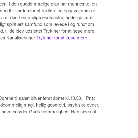
eheden. I den guddommelige plan har mennesket en
d sendt til jorden for at fuldføre en opgave, som er
bala er den hemmelige esoteriske, åndelige lære,
ligt spirituelt samfund som levede i og rundt om
, til de blev udslettet Tryk her for at læse mere
bies Kanaliseringer
Tryk her for at læse mere
ene til salen bliver først åbnet kl.18.30. Pris:
uddommelig magi, hellig geometri, psykiske evner,
iels navn betyder Guds hemmelighed. Han siges at