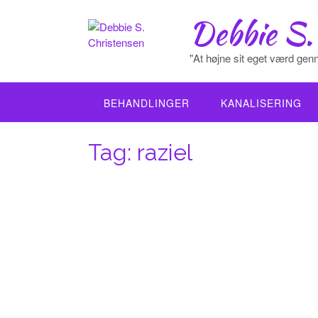
Skip
Debbie S.
to
content
"At højne sit eget værd genn
BEHANDLINGER
KANALISERING
Tag:
raziel