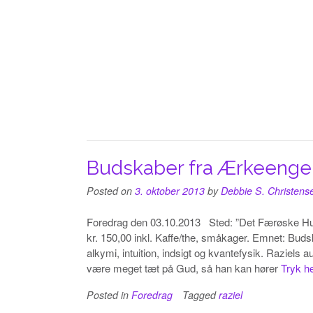
Budskaber fra Ærkeengel
Posted on
3. oktober 2013
by
Debbie S. Christens
Foredrag den 03.10.2013 Sted: ”Det Færøske Hus”, 
kr. 150,00 inkl. Kaffe/the, småkager. Emnet: Bud
alkymi, intuition, indsigt og kvantefysik. Raziel
være meget tæt på Gud, så han kan hører
Tryk h
Posted in
Foredrag
Tagged
raziel