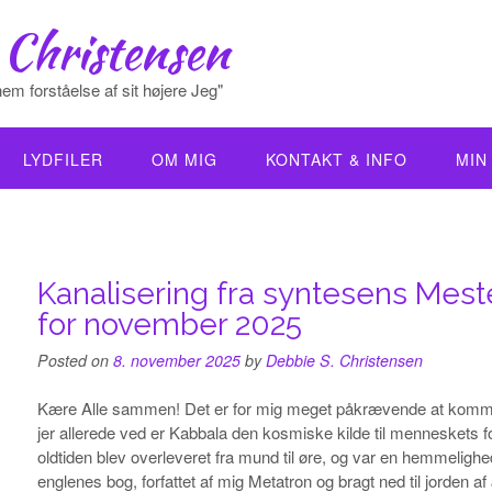
 Christensen
em forståelse af sit højere Jeg"
LYDFILER
OM MIG
KONTAKT & INFO
MIN
Kanalisering fra syntesens Mes
for november 2025
Posted on
8. november 2025
by
Debbie S. Christensen
Kære Alle sammen! Det er for mig meget påkrævende at komm
jer allerede ved er Kabbala den kosmiske kilde til menneskets for
oldtiden blev overleveret fra mund til øre, og var en hemmeligh
englenes bog, forfattet af mig Metatron og bragt ned til jorde