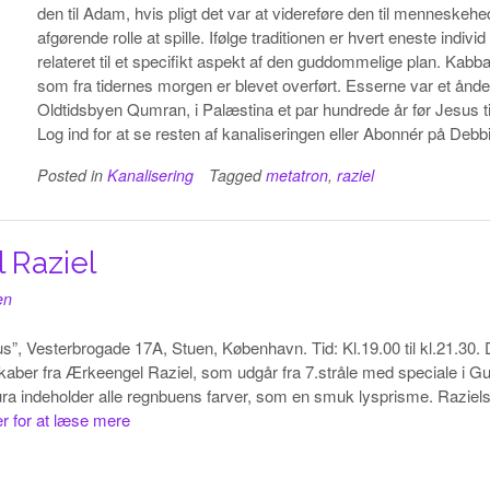
den til Adam, hvis pligt det var at videreføre den til mennesk
afgørende rolle at spille. Ifølge traditionen er hvert eneste indivi
relateret til et specifikt aspekt af den guddommelige plan. Kab
som fra tidernes morgen er blevet overført. Esserne var et ånde
Oldtidsbyen Qumran, i Palæstina et par hundrede år før Jesus tid
Log ind for at se resten af kanaliseringen eller Abonnér på Deb
Posted in
Kanalisering
Tagged
metatron
,
raziel
 Raziel
en
Vesterbrogade 17A, Stuen, København. Tid: Kl.19.00 til kl.21.30. Dør
skaber fra Ærkeengel Raziel, som udgår fra 7.stråle med speciale i G
s aura indeholder alle regnbuens farver, som en smuk lysprisme. Raz
er for at læse mere