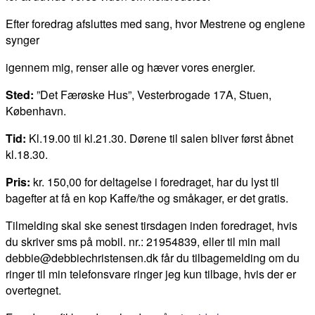
Efter foredrag afsluttes med sang, hvor Mestrene og englene
synger
igennem mig, renser alle og hæver vores energier.
Sted:
”Det Færøske Hus”, Vesterbrogade 17A, Stuen,
København.
Tid:
Kl.19.00 til kl.21.30. Dørene til salen bliver først åbnet
kl.18.30.
Pris:
kr. 150,00 for deltagelse i foredraget, har du lyst til
bagefter at få en kop Kaffe/the og småkager, er det gratis.
Tilmelding skal ske senest tirsdagen inden foredraget, hvis
du skriver sms på mobil. nr.: 21954839, eller til min mail
debbie@debbiechristensen.dk får du tilbagemelding om du
ringer til min telefonsvare ringer jeg kun tilbage, hvis der er
overtegnet.