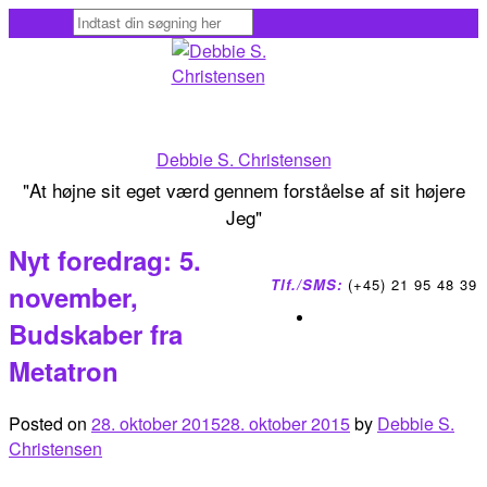
Skip
to
content
Debbie S. Christensen
"At højne sit eget værd gennem forståelse af sit højere
Jeg"
Nyt foredrag: 5.
Tlf./SMS:
(+45) 21 95 48 39
november,
Budskaber fra
Metatron
Posted on
28. oktober 2015
28. oktober 2015
by
Debbie S.
Christensen