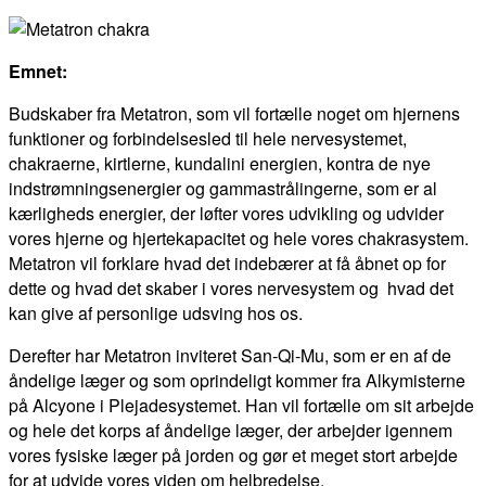
Emnet:
Budskaber fra Metatron, som vil fortælle noget om hjernens
funktioner og forbindelsesled til hele nervesystemet,
chakraerne, kirtlerne, kundalini energien, kontra de nye
indstrømningsenergier og gammastrålingerne, som er al
kærligheds energier, der løfter vores udvikling og udvider
vores hjerne og hjertekapacitet og hele vores chakrasystem.
Metatron vil forklare hvad det indebærer at få åbnet op for
dette og hvad det skaber i vores nervesystem og hvad det
kan give af personlige udsving hos os.
Derefter har Metatron inviteret San-Qi-Mu, som er en af de
åndelige læger og som oprindeligt kommer fra Alkymisterne
på Alcyone i Plejadesystemet. Han vil fortælle om sit arbejde
og hele det korps af åndelige læger, der arbejder igennem
vores fysiske læger på jorden og gør et meget stort arbejde
for at udvide vores viden om helbredelse.