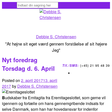
Skip
to
content
Debbie S. Christensen
"At højne sit eget værd gennem forståelse af sit højere
Jeg"
Nyt foredrag
Tlf./SMS:
(+45) 21 95 48 39
Torsdag d. 6. April
Posted on
2. april 2017
13. april
2017
by
Debbie S. Christensen
B
udskaber fra Emitagita fra Eremitageslottet, som gerne vil
igennem og fortælle om hans gennemgribende indsats for
selve Danmark, som han har hovedansvar for indenfor