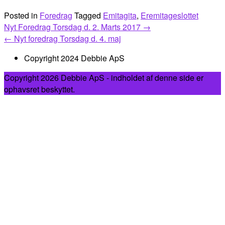
Posted in
Foredrag
Tagged
Emitagita
,
Eremitageslottet
Post
Nyt Foredrag Torsdag d. 2. Marts 2017
→
navigation
←
Nyt foredrag Torsdag d. 4. maj
Copyright 2024 Debbie ApS
Copyright 2026 Debbie ApS - indholdet af denne side er
ophavsret beskyttet.