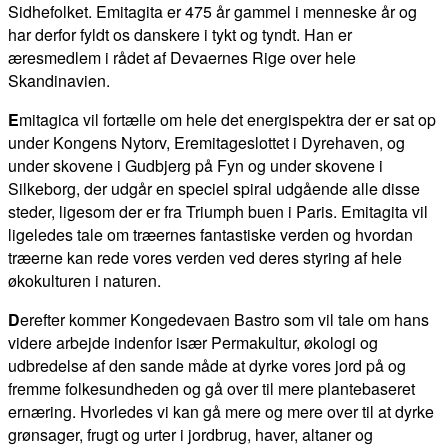
Sidhefolket. Emitagita er 475 år gammel i menneske år og
har derfor fyldt os danskere i tykt og tyndt. Han er
æresmedlem i rådet af Devaernes Rige over hele
Skandinavien.
E
mitagica vil fortælle om hele det energispektra der er sat op
under Kongens Nytorv, Eremitageslottet i Dyrehaven, og
under skovene i Gudbjerg på Fyn og under skovene i
Silkeborg, der udgår en speciel spiral udgående alle disse
steder, ligesom der er fra Triumph buen i Paris. Emitagita vil
ligeledes tale om træernes fantastiske verden og hvordan
træerne kan rede vores verden ved deres styring af hele
økokulturen i naturen.
D
erefter kommer Kongedevaen Bastro som vil tale om hans
videre arbejde indenfor især Permakultur, økologi og
udbredelse af den sande måde at dyrke vores jord på og
fremme folkesundheden og gå over til mere plantebaseret
ernæring. Hvorledes vi kan gå mere og mere over til at dyrke
grønsager, frugt og urter i jordbrug, haver, altaner og