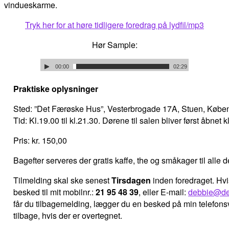
vindueskarme.
Tryk her for at høre tidligere foredrag på lydfil/mp3
Hør Sample:
Praktiske oplysninger
Sted: ”Det Færøske Hus”, Vesterbrogade 17A, Stuen, Købe
Tid: Kl.19.00 til kl.21.30. Dørene til salen bliver først åbnet k
Pris: kr. 150,00
Bagefter serveres der gratis kaffe, the og småkager til alle d
Tilmelding skal ske senest
Tirsdagen
inden foredraget. Hv
besked til mit mobilnr.:
21 95 48 39
, eller E-mail:
debbie@de
får du tilbagemelding, lægger du en besked på min telefonsv
tilbage, hvis der er overtegnet.