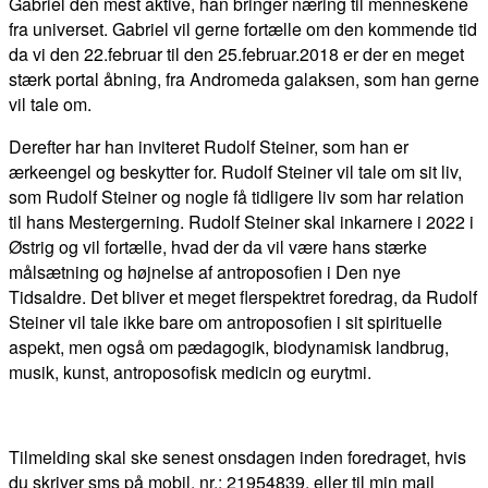
Gabriel den mest aktive, han bringer næring til menneskene
fra universet. Gabriel vil gerne fortælle om den kommende tid
da vi den 22.februar til den 25.februar.2018 er der en meget
stærk portal åbning, fra Andromeda galaksen, som han gerne
vil tale om.
Derefter har han inviteret Rudolf Steiner, som han er
ærkeengel og beskytter for. Rudolf Steiner vil tale om sit liv,
som Rudolf Steiner og nogle få tidligere liv som har relation
til hans Mestergerning. Rudolf Steiner skal inkarnere i 2022 i
Østrig og vil fortælle, hvad der da vil være hans stærke
målsætning og højnelse af antroposofien i Den nye
Tidsaldre. Det bliver et meget flerspektret foredrag, da Rudolf
Steiner vil tale ikke bare om antroposofien i sit spirituelle
aspekt, men også om pædagogik, biodynamisk landbrug,
musik, kunst, antroposofisk medicin og eurytmi.
Tilmelding skal ske senest onsdagen inden foredraget, hvis
du skriver sms på mobil. nr.: 21954839, eller til min mail