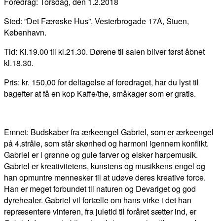
Foredrag: Torsdag, den 1.2.2018
Sted: ”Det Færøske Hus”, Vesterbrogade 17A, Stuen,
København.
Tid: Kl.19.00 til kl.21.30. Dørene til salen bliver først åbnet
kl.18.30.
Pris: kr. 150,00 for deltagelse af foredraget, har du lyst til
bagefter at få en kop Kaffe/the, småkager som er gratis.
Emnet: Budskaber fra ærkeengel Gabriel, som er ærkeengel
på 4.stråle, som står skønhed og harmoni igennem konflikt.
Gabriel er i grønne og gule farver og elsker harpemusik.
Gabriel er kreativitetens, kunstens og musikkens engel og
han opmuntre mennesker til at udøve deres kreative force.
Han er meget forbundet til naturen og Devariget og god
dyrehealer. Gabriel vil fortælle om hans virke i det han
repræsentere vinteren, fra juletid til foråret sætter ind, er