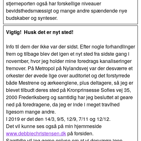
stjerneporten også har forskellige niveauer
bevidsthedsmæssigt og mange andre spændende nye
budskaber og synteser.
Vigtig! Husk det er nyt sted!
Info til dem der ikke var der sidst. Efter nogle forhandlinger
frem og tilbage blev det igen et nyt sted fra sidste gang i
november, hvor jeg holder mine foredrags kanaliseringer
fremover. På Metropol på Nylandsvej var der desværre et
orkester der øvede lige over auditoriet og det forstyrrede
både Mestrene og ærkeenglene, plus deltagere, så jeg er
blevet tilbudt deres sted på Kronprinsesse Sofies vej 35,
2000 Frederiksberg og samtidig har jeg besluttet at geare
ned på foredragene, da jeg er inde i meget travlhed
ligesom mange andre.
I 2019 er det den 14/3, 9/5, 12/9, 7/11 og 12/12.
Det vil kunne ses også på min hjemmeside
www.debbiechristensen.dk
på forsiden.
Samtidig vil jeg gerne oplyse om at vi desværre igen