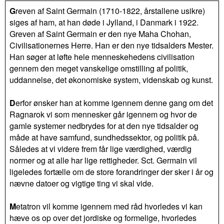
G
reven af Saint Germain (1710-1822, årstallene usikre)
siges af ham, at han døde i Jylland, i Danmark i 1922.
Greven af Saint Germain er den nye Maha Chohan,
Civilisationernes Herre. Han er den nye tidsalders Mester.
Han søger at løfte hele menneskehedens civilisation
gennem den meget vanskelige omstilling af politik,
uddannelse, det økonomiske system, videnskab og kunst.
D
erfor ønsker han at komme igennem denne gang om det
Ragnarok vi som mennesker går igennem og hvor de
gamle systemer nedbrydes for at den nye tidsalder og
måde at have samfund, sundhedssektor, og politik på.
Således at vi videre frem får lige værdighed, værdig
normer og at alle har lige rettigheder. Sct. Germain vil
ligeledes fortælle om de store forandringer der sker i år og
nævne datoer og vigtige ting vi skal vide.
M
etatron vil komme igennem med råd hvorledes vi kan
hæve os op over det jordiske og formelige, hvorledes