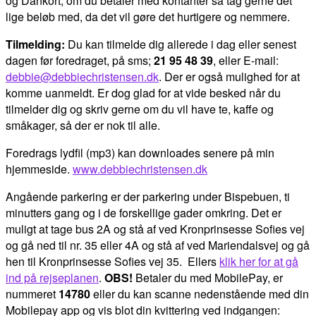
og Dankort, om du betaler med kontanter så tag gerne det
lige beløb med, da det vil gøre det hurtigere og nemmere.
Tilmelding:
Du kan tilmelde dig allerede i dag eller senest
dagen før foredraget, på sms;
21 95 48 39
, eller E-mail:
debbie@debbiechristensen.dk
. Der er også mulighed for at
komme uanmeldt. Er dog glad for at vide besked når du
tilmelder dig og skriv gerne om du vil have te, kaffe og
småkager, så der er nok til alle.
Foredrags lydfil (mp3) kan downloades senere på min
hjemmeside.
www.debbiechristensen.dk
Angående parkering er der parkering under Bispebuen, ti
minutters gang og i de forskellige gader omkring. Det er
muligt at tage bus 2A og stå af ved Kronprinsesse Sofies vej
og gå ned til nr. 35 eller 4A og stå af ved Mariendalsvej og gå
hen til Kronprinsesse Sofies vej 35. Ellers
klik her for at gå
ind på rejseplanen
.
OBS!
Betaler du med MobilePay, er
nummeret
14780
eller du kan scanne nedenstående med din
Mobilepay app og vis blot din kvittering ved indgangen: