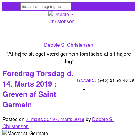
Skip
to
content
Debbie S. Christensen
"At højne sit eget værd gennem forståelse af sit højere
Jeg"
Foredrag Torsdag d.
Tlf./SMS:
(+45) 21 95 48 39
14. Marts 2019 :
Greven af Saint
Germain
Posted on
7. marts 2019
7. marts 2019
by
Debbie S.
Christensen