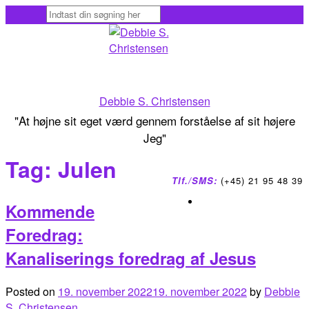
Skip
to
content
Debbie S. Christensen
"At højne sit eget værd gennem forståelse af sit højere
Jeg"
Tag:
Julen
Tlf./SMS:
(+45) 21 95 48 39
Kommende
Foredrag:
Kanaliserings foredrag af Jesus
Posted on
19. november 2022
19. november 2022
by
Debbie
S. Christensen