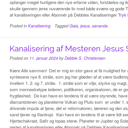
opfanger meget hurtigere den nye erfarne viden, forståelse og i
skulle igennem jeres nuværende liv med både svære og gode Try
af kanaliseringen eller Abonnér på Debbies Kanaliseringer
Tryk 
Posted in
Kanalisering
Tagged
Gaia
,
jesus
,
sananda
Kanalisering af Mesteren Jesus 
Posted on
11. januar 2024
by
Debbie S. Christensen
Kære Alle sammen! Det er mig en stor gave at få mulighed for a
syntesens nye 8. stråle, som jeg har glæden af at være budbring
imellem 1. 2. og 7. stråle. 1. stråle som er vilje, styrke og magt,
som mennesketype lederen, politikeren, organisatoren, de er god
frygtløshed. De kan have en tendens til at være styrende, have
diamantstenen og planeterne Vulkan og Pluto som er under 1. st
drivende impuls at tjene, det er reformatoren, læreren og den stu
sand tjener og filantropi. Kan have en tendens til at være lidt sen
Hjertechakraet, Safir og topas stene. Planeter er Jupiter og Sole
resten af kanaliseringen eller Abonnér på Debbies Kanalisering