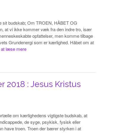
rmidle sit budskab; Om TROEN, HÅBET OG
at vi ikke kommer væk fra den indre tro, især
g menneskeskabte opfattelser, men komme tilbage
m livets Grundenergi som er kærlighed. Håbet om at
r at læse mere
 2018 : Jesus Kristus
fortælle om kærlighedens vigtigste budskab, at
ndicappede, de syge, psykisk, fysisk eller
un have troen. Troen der bærer styrken i at