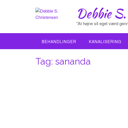
Skip
Debbie S.
to
content
"At højne sit eget værd genn
BEHANDLINGER
KANALISERING
Tag:
sananda