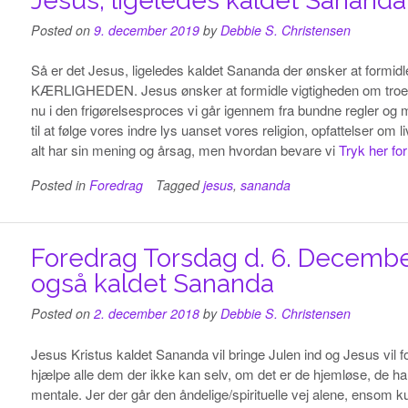
Jesus, ligeledes kaldet Sananda
Posted on
9. december 2019
by
Debbie S. Christensen
Så er det Jesus, ligeledes kaldet Sananda der ønsker at fo
KÆRLIGHEDEN. Jesus ønsker at formidle vigtigheden om troen, 
nu i den frigørelsesproces vi går igennem fra bundne regler o
til at følge vores indre lys uanset vores religion, opfattelser o
alt har sin mening og årsag, men hvordan bevare vi
Tryk her fo
Posted in
Foredrag
Tagged
jesus
,
sananda
Foredrag Torsdag d. 6. December
også kaldet Sananda
Posted on
2. december 2018
by
Debbie S. Christensen
Jesus Kristus kaldet Sananda vil bringe Julen ind og Jesus vil 
hjælpe alle dem der ikke kan selv, om det er de hjemløse, de ha
mentale. Jer der går den åndelige/spirituelle vej alene, ensom k