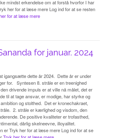
kke mindst erkendelse om at forstå hvorfor I har
k her for at læse mere Log ind for at se resten
her for at læse mere
Sananda for januar. 2024
t igangsætte dette år 2024. Dette år er under
er for. Syntesen 8. stråle er en treenighed
 den drivende impuls er at ville nå målet, det er
e til at tage ansvar, er modige, har styrke og
 ambition og stolthed. Det er kronechakraet,
råle. 2. stråle er kærlighed og visdom, den
derende. De positive kvaliteter er trofasthed,
timental, dårlig skelneevne, illoyalitet.
n er Tryk her for at læse mere Log ind for at se
er
Tryk her for at læse mere