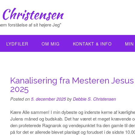
 Christensen
em forståelse af sit højere Jeg"
LYDFILER
OM MIG
KONTAKT & INFO
MIN
Kanalisering fra Mesteren Jesus
2025
Posted on
5. december 2025
by
Debbie S. Christensen
Kære Alle sammen! I min dybeste og inderste kerne af kærlighe
Julens måned og budskab. Det har været et meget krævende og 
den profeterede Ragnarok og vendepunktet fra den gamle til den 
på for det er allerede blevet planlagt og forudset i de sidste 10.0