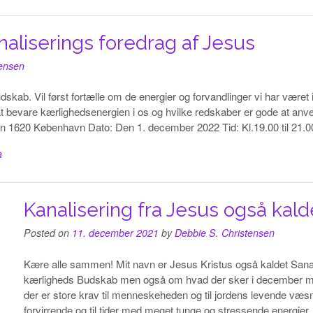
liserings foredrag af Jesus
tensen
ab. Vil først fortælle om de energier og forvandlinger vi har været 
bevare kærlighedsenergien i os og hvilke redskaber er gode at anven
 1620 København Dato: Den 1. december 2022 Tid: Kl.19.00 til 21.0
a
Kanalisering fra Jesus også kal
Posted on
11. december 2021
by
Debbie S. Christensen
Kære alle sammen! Mit navn er Jesus Kristus også kaldet S
kærligheds Budskab men også om hvad der sker i december måned
der er store krav til menneskeheden og til jordens levende væ
forvirrende og til tider med meget tunge og stressende energier