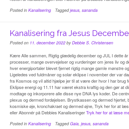
Posted in
Kanalisering
Tagged
jesus
,
sananda
Kanalisering fra Jesus Decembe
Posted on
11. december 2022
by
Debbie S. Christensen
Kære Alle sammen, Rigtig glædelig december og JUL I dette år 
processer, mange overvejelser og vurderinger om jeres liv og d
hver energiportaler blevet fjernet rigtig mange gamle mønstre og 
Ligeledes ved fuldmåner og solar eklipse i november der var dag
fra Kosmos og vil altid hjælpe jer til at være der hvor I har brug 
Eklipse energi og 11.11 har været ekstra kraftig og den gør at d
modtage og inkorporere alle disse nye DNA lys koder. De centrer
plexus og dermed fordøjelsen. Brystkassen og dermed hjertet, bro
kosmiske øje, kronchakraet og dermed øjne, Tryk her for at læse
eller Abonnér på Debbies Kanaliseringer
Tryk her for at læse m
Posted in
Kanalisering
Tagged
Gaia
,
jesus
,
sananda