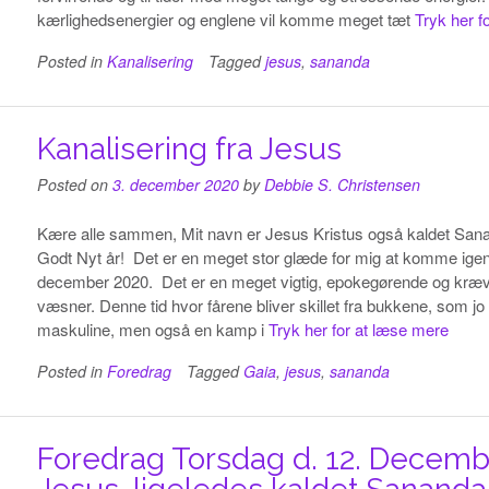
kærlighedsenergier og englene vil komme meget tæt
Tryk her f
Posted in
Kanalisering
Tagged
jesus
,
sananda
Kanalisering fra Jesus
Posted on
3. december 2020
by
Debbie S. Christensen
Kære alle sammen, Mit navn er Jesus Kristus også kaldet Sanan
Godt Nyt år! Det er en meget stor glæde for mig at komme igen
december 2020. Det er en meget vigtig, epokegørende og kræve
væsner. Denne tid hvor fårene bliver skillet fra bukkene, som j
maskuline, men også en kamp i
Tryk her for at læse mere
Posted in
Foredrag
Tagged
Gaia
,
jesus
,
sananda
Foredrag Torsdag d. 12. Decemb