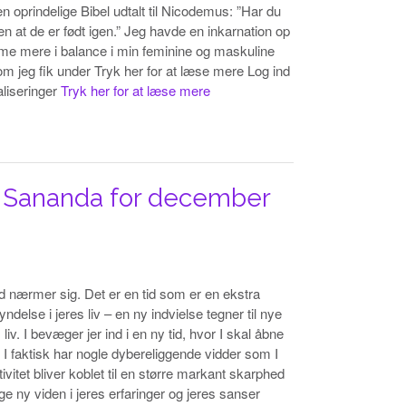
n oprindelige Bibel udtalt til Nicodemus: ”Har du
en at de er født igen.” Jeg havde en inkarnation op
omme mere i balance i min feminine og maskuline
som jeg fik under Tryk her for at læse mere Log ind
aliseringer
Tryk her for at læse mere
s Sananda for december
nærmer sig. Det er en tid som er en ekstra
delse i jeres liv – en ny indvielse tegner til nye
iv. I bevæger jer ind i en ny tid, hvor I skal åbne
at I faktisk har nogle dybereliggende vidder som I
vitet bliver koblet til en større markant skarphed
øge ny viden i jeres erfaringer og jeres sanser