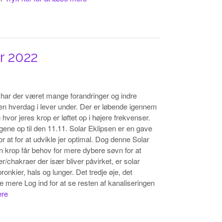
r 2022
har der været mange forandringer og indre
en hverdag i lever under. Der er løbende igennem
hvor jeres krop er løftet op i højere frekvenser.
ene op til den 11.11. Solar Eklipsen er en gave
for at for at udvikle jer optimal. Dog denne Solar
in krop får behov for mere dybere søvn for at
/chakraer der især bliver påvirket, er solar
nkier, hals og lunger. Det tredje øje, det
 mere Log ind for at se resten af kanaliseringen
ere