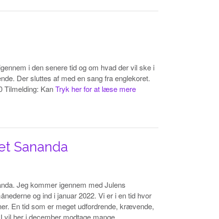
igennem i den senere tid og om hvad der vil ske i
de. Der sluttes af med en sang fra englekoret.
0 Tilmelding: Kan
Tryk her for at læse mere
det Sananda
ananda. Jeg kommer igennem med Julens
erne og ind i januar 2022. Vi er i en tid hvor
sner. En tid som er meget udfordrende, krævende,
. I vil her i december modtage mange