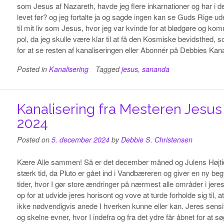
som Jesus af Nazareth, havde jeg flere inkarnationer og har i de
levet før? og jeg fortalte ja og sagde ingen kan se Guds Rige ud
til mit liv som Jesus, hvor jeg var kvinde for at blødgøre og k
pol, da jeg skulle være klar til at få den Kosmiske bevidsthed, 
for at se resten af kanaliseringen eller Abonnér på Debbies Kan
Posted in
Kanalisering
Tagged
jesus
,
sananda
Kanalisering fra Mesteren Jesu
2024
Posted on
5. december 2024
by
Debbie S. Christensen
Kære Alle sammen! Så er det december måned og Julens Højtid 
stærk tid, da Pluto er gået ind i Vandbæreren og giver en ny begyn
tider, hvor I gør store ændringer på nærmest alle områder i jeres l
op for at udvide jeres horisont og vove at turde forholde sig til, 
ikke nødvendigvis anede I hverken kunne eller kan. Jeres sensiti
og skelne evner, hvor I indefra og fra det ydre får åbnet for at s