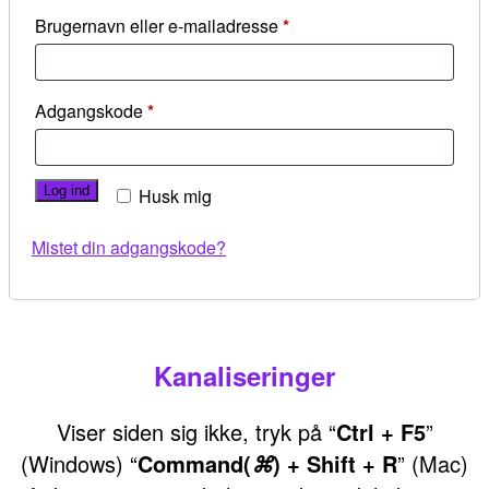
Påkrævet
Brugernavn eller e-mailadresse
*
Påkrævet
Adgangskode
*
Log ind
Husk mig
Mistet din adgangskode?
Kanaliseringer
Viser siden sig ikke, tryk på “
Ctrl + F5
”
(Windows) “
Command(
) + Shift + R
” (Mac)
⌘