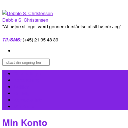
Skip
to
content
Debbie S. Christensen
"At højne sit eget værd gennem forståelse af sit højere Jeg"
Tlf./SMS:
(+45) 21 95 48 39
Behandlinger
Kanalisering
Lydfiler
Om Mig
Kontakt & Info
Min Konto
Min Konto