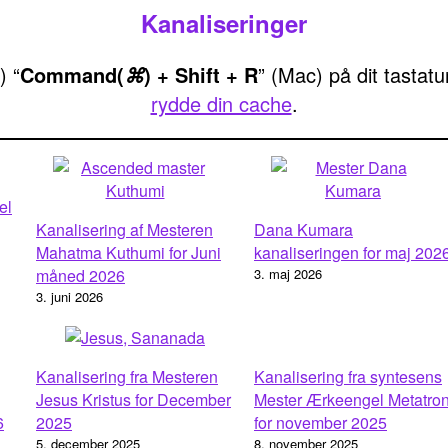
Kanaliseringer
) “
Command(
) + Shift + R
” (Mac) på dit tastat
⌘
rydde din cache
.
el
Kanalisering af Mesteren
Dana Kumara
Mahatma Kuthumi for Juni
kanaliseringen for maj 202
måned 2026
3. maj 2026
3. juni 2026
Kanalisering fra Mesteren
Kanalisering fra syntesens
Jesus Kristus for December
Mester Ærkeengel Metatro
6
2025
for november 2025
5. december 2025
8. november 2025