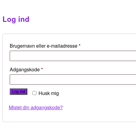
Log ind
Påkrævet
Brugernavn eller e-mailadresse
*
Påkrævet
Adgangskode
*
Log ind
Husk mig
Mistet din adgangskode?